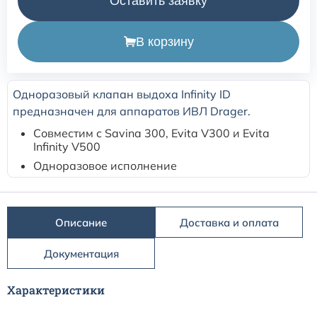
Оставить заявку
Расходные материалы для транскутанного монитора
В корзину
Sentec
Расходные материалы к аппарату Авента-М
Одноразовый клапан выдоха Infinity ID
предназначен для аппаратов ИВЛ Drager.
Расходные материалы к аппаратам ИВЛ Hamilton
Совместим с Savina 300, Evita V300 и Evita
Infinity V500
Расходные материалы к аппаратам ИВЛ Mindray
Одноразовое исполнение
Расходные материалы к аппаратам ИВЛ Drager
Описание
Доставка и оплата
Расходные материалы к аппаратам Comen
Документация
Расходные материалы для ИВЛ Puritan Bennett
Характеристики