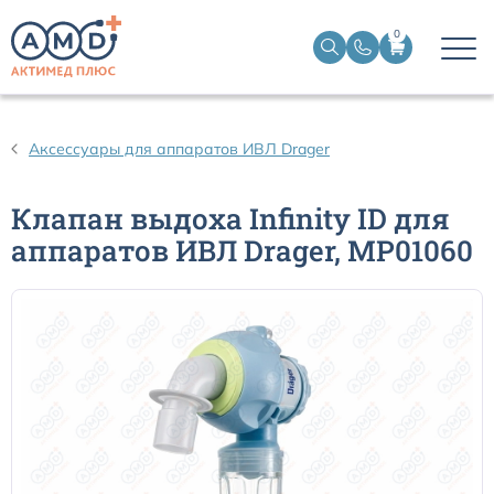
0
Датчики пульсоксиметрические
Аксессуары для аппаратов ИВЛ Drager
Манжеты НИАД
Клапан выдоха Infinity ID для
аппаратов ИВЛ Drager, MP01060
Датчики ЭЭГ BIS
Кабели пациента ЭКГ
Датчики температурные медицинские к мониторам
Кабели для кардиографов
Датчики кислорода для ИВЛ