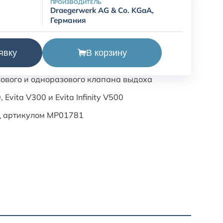
ПРОИЗВОДИТЕЛЬ
Draegerwerk AG & Со. KGaA,
Германия
 фильтр Infinity ID обеспечивает безопасную и
В корзину
явку
ких условиях при вентиляции взрослых и детей.
ового и одноразового клапана выдоха
 Evita V300 и Evita Infinity V500
д артикулом MP01781