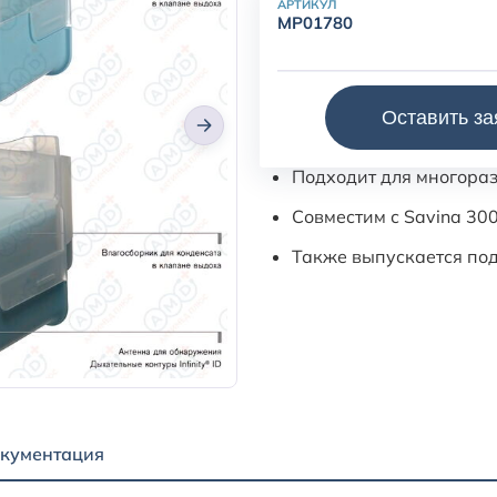
АРТИКУЛ
MP01780
Одноразовый экспираторный
Оставить за
удобную работу в клиничес
Подходит для многораз
Совместим с Savina 300,
Также выпускается по
кументация