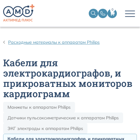
0
Датчики пульсоксиметрические
Расходные материалы к аппаратам Philips
Манжеты НИАД
Кабели для
Датчики ЭЭГ BIS
электрокардиографов, и
прикроватных мониторов
Кабели пациента ЭКГ
кардиограмм
Датчики температурные медицинские к мониторам
Манжеты к аппаратам Philips
Датчики пульсоксиметрические к аппаратам Philips
Кабели для кардиографов
ЭКГ электроды к аппаратам Philips
Датчики кислорода для ИВЛ
Кабели для электрокардиографов, и прикроватных