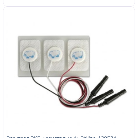
Электрод ЭКГ, неонатальный, Philips, 13952A