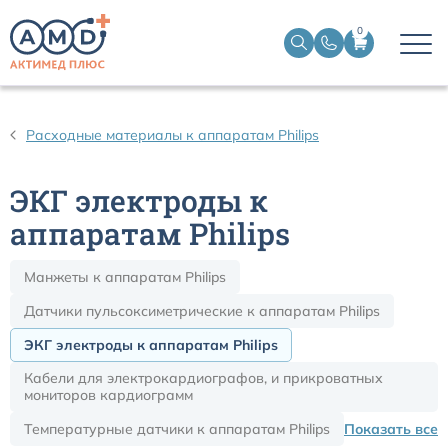
0
Датчики пульсоксиметрические
Расходные материалы к аппаратам Philips
Манжеты НИАД
ЭКГ электроды к
Датчики ЭЭГ BIS
аппаратам Philips
Манжеты к аппаратам Philips
Кабели пациента ЭКГ
Датчики пульсоксиметрические к аппаратам Philips
Датчики температурные медицинские к мониторам
ЭКГ электроды к аппаратам Philips
Кабели для электрокардиографов, и прикроватных
Кабели для кардиографов
мониторов кардиограмм
Температурные датчики к аппаратам Philips
Показать все
Датчики кислорода для ИВЛ