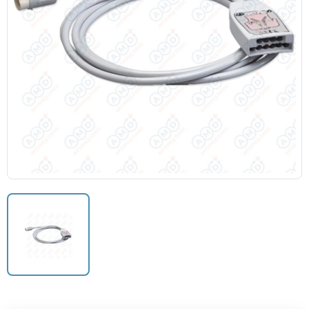
Датчики потока для аппаратов ИВЛ
Электроды для ЭКГ
Пульсоксиметры
Кабели для инвазивного давления (ИАД)
Датчики (трансдьюсеры)
Подбор по марке оборудования
Оригинальные расходные материалы GE
Nihon Kohden расходные материалы