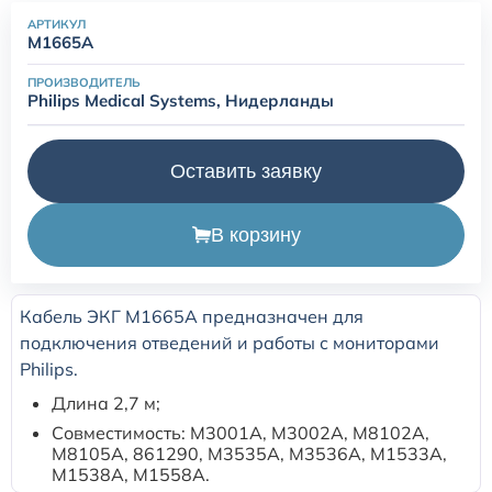
АРТИКУЛ
M1665A
Расходные материалы для транскутанного монитора
Sentec
ПРОИЗВОДИТЕЛЬ
Philips Medical Systems, Нидерланды
Расходные материалы к аппарату Авента-М
Оставить заявку
Расходные материалы к аппаратам ИВЛ Hamilton
В корзину
Расходные материалы к аппаратам ИВЛ Mindray
Расходные материалы к аппаратам ИВЛ Drager
Кабель ЭКГ M1665A предназначен для
подключения отведений и работы с мониторами
Philips.
Расходные материалы к аппаратам Comen
Длина 2,7 м;
Совместимость: M3001A, M3002A, M8102A,
Расходные материалы для ИВЛ Puritan Bennett
M8105A, 861290, M3535A, M3536A, M1533A,
M1538A, M1558A.