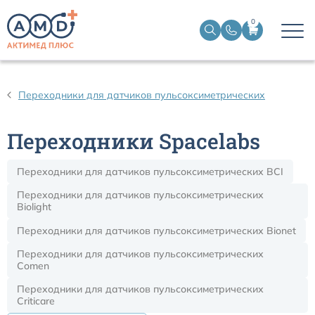
0
Датчики пульсоксиметрические
Переходники для датчиков пульсоксиметрических
Манжеты НИАД
Переходники Spacelabs
Датчики ЭЭГ BIS
Переходники для датчиков пульсоксиметрических BCI
Кабели пациента ЭКГ
Переходники для датчиков пульсоксиметрических
Biolight
Переходники для датчиков пульсоксиметрических Bionet
Датчики температурные медицинские к мониторам
Переходники для датчиков пульсоксиметрических
Comen
Кабели для кардиографов
Переходники для датчиков пульсоксиметрических
Criticare
Датчики кислорода для ИВЛ