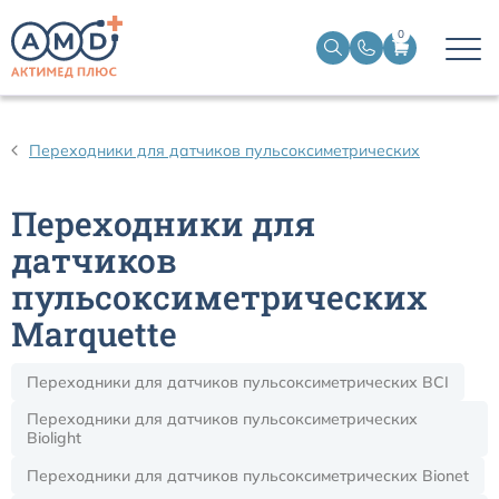
0
Датчики пульсоксиметрические
Переходники для датчиков пульсоксиметрических
Манжеты НИАД
Переходники для
Датчики ЭЭГ BIS
датчиков
пульсоксиметрических
Кабели пациента ЭКГ
Marquette
Датчики температурные медицинские к мониторам
Переходники для датчиков пульсоксиметрических BCI
Переходники для датчиков пульсоксиметрических
Кабели для кардиографов
Biolight
Переходники для датчиков пульсоксиметрических Bionet
Датчики кислорода для ИВЛ