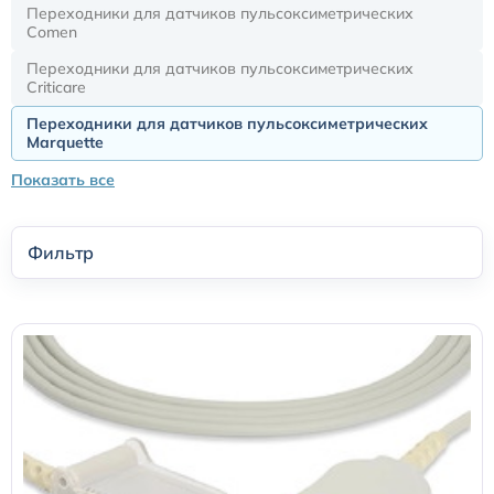
Переходники для датчиков пульсоксиметрических
Comen
Датчики потока для аппаратов ИВЛ
Переходники для датчиков пульсоксиметрических
Criticare
Электроды для ЭКГ
Переходники для датчиков пульсоксиметрических
Marquette
Пульсоксиметры
Показать все
Кабели для инвазивного давления (ИАД)
Фильтр
Датчики (трансдьюсеры)
Подбор по марке оборудования
Оригинальные расходные материалы GE
Nihon Kohden расходные материалы