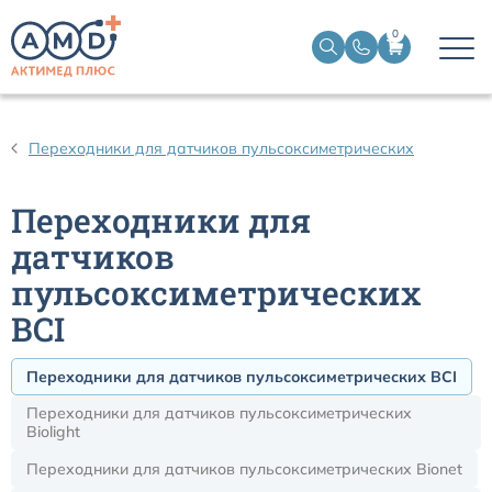
0
Датчики пульсоксиметрические
Переходники для датчиков пульсоксиметрических
Манжеты НИАД
Переходники для
Датчики ЭЭГ BIS
датчиков
пульсоксиметрических
Кабели пациента ЭКГ
BCI
Датчики температурные медицинские к мониторам
Переходники для датчиков пульсоксиметрических BCI
Переходники для датчиков пульсоксиметрических
Кабели для кардиографов
Biolight
Переходники для датчиков пульсоксиметрических Bionet
Датчики кислорода для ИВЛ