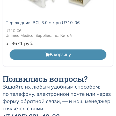
Расходные материалы для транскутанного монитора
Sentec
Переходник, BCI, 3.0 метра U710-06
U710-06
Расходные материалы к аппарату Авента-М
Unimed Medical Supplies, Inc., Китай
от 9671
Расходные материалы к аппаратам ИВЛ Hamilton
В корзину
Расходные материалы к аппаратам ИВЛ Mindray
Расходные материалы к аппаратам ИВЛ Drager
Появились вопросы?
Задайте их любым удобным способом:
Расходные материалы к аппаратам Comen
по телефону, электронной почте или через
форму обратной связи, — и наш менеджер
Расходные материалы для ИВЛ Puritan Bennett
свяжется с вами.