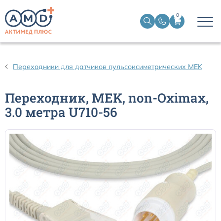
0
Датчики пульсоксиметрические
Переходники для датчиков пульсоксиметрических MEK
Манжеты НИАД
Переходник, MEK, non-Oximax,
3.0 метра U710-56
Датчики ЭЭГ BIS
Кабели пациента ЭКГ
Датчики температурные медицинские к мониторам
Кабели для кардиографов
Датчики кислорода для ИВЛ