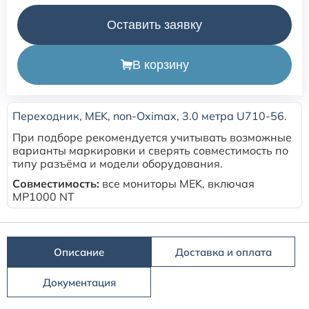
Оставить заявку
Расходные материалы для транскутанного монитора
Sentec
В корзину
Расходные материалы к аппарату Авента-М
Переходник, MEK, non-Oximax, 3.0 метра U710-56.
Расходные материалы к аппаратам ИВЛ Hamilton
При подборе рекомендуется учитывать возможные
варианты маркировки и сверять совместимость по
Расходные материалы к аппаратам ИВЛ Mindray
типу разъёма и модели оборудования.
Совместимость:
все мониторы MEK, включая
MP1000 NT
Расходные материалы к аппаратам ИВЛ Drager
Расходные материалы к аппаратам Comen
Описание
Доставка и оплата
Расходные материалы для ИВЛ Puritan Bennett
Документация