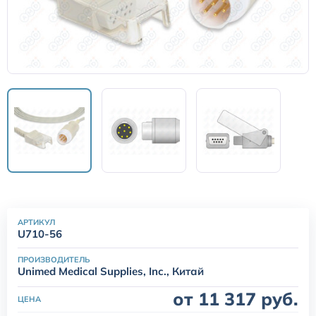
Датчики потока для аппаратов ИВЛ
Электроды для ЭКГ
Пульсоксиметры
Кабели для инвазивного давления (ИАД)
Датчики (трансдьюсеры)
АРТИКУЛ
Подбор по марке оборудования
U710-56
ПРОИЗВОДИТЕЛЬ
Оригинальные расходные материалы GE
Unimed Medical Supplies, Inc., Китай
от 11 317 руб.
ЦЕНА
Nihon Kohden расходные материалы