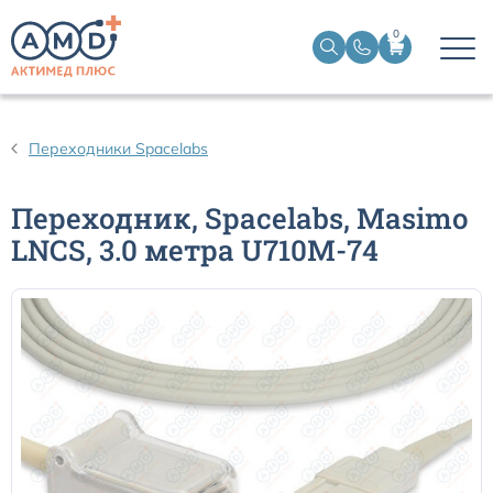
0
Датчики пульсоксиметрические
Переходники Spacelabs
Манжеты НИАД
Переходник, Spacelabs, Masimo
LNCS, 3.0 метра U710M-74
Датчики ЭЭГ BIS
Кабели пациента ЭКГ
Датчики температурные медицинские к мониторам
Кабели для кардиографов
Датчики кислорода для ИВЛ