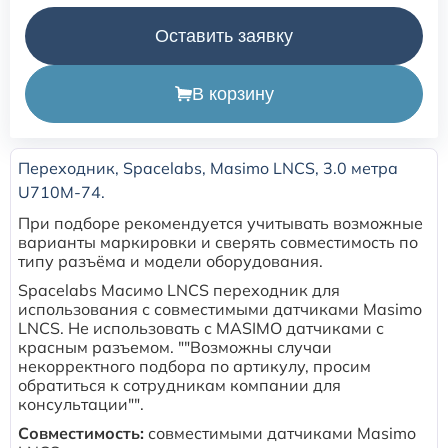
Оставить заявку
Расходные материалы для транскутанного монитора
Sentec
В корзину
Расходные материалы к аппарату Авента-М
Переходник, Spacelabs, Masimo LNCS, 3.0 метра
Расходные материалы к аппаратам ИВЛ Hamilton
U710M-74.
При подборе рекомендуется учитывать возможные
Расходные материалы к аппаратам ИВЛ Mindray
варианты маркировки и сверять совместимость по
типу разъёма и модели оборудования.
Расходные материалы к аппаратам ИВЛ Drager
Spacelabs Масимо LNCS переходник для
использования с совместимыми датчиками Masimo
LNCS. Не использовать с MASIMO датчиками с
Расходные материалы к аппаратам Comen
красным разъемом. ""Возможны случаи
некорректного подбора по артикулу, просим
обратиться к сотрудникам компании для
Расходные материалы для ИВЛ Puritan Bennett
консультации"".
Совместимость:
совместимыми датчиками Masimo