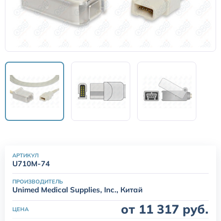
Датчики потока для аппаратов ИВЛ
Электроды для ЭКГ
Пульсоксиметры
Кабели для инвазивного давления (ИАД)
Датчики (трансдьюсеры)
АРТИКУЛ
Подбор по марке оборудования
U710M-74
ПРОИЗВОДИТЕЛЬ
Оригинальные расходные материалы GE
Unimed Medical Supplies, Inc., Китай
от 11 317 руб.
ЦЕНА
Nihon Kohden расходные материалы