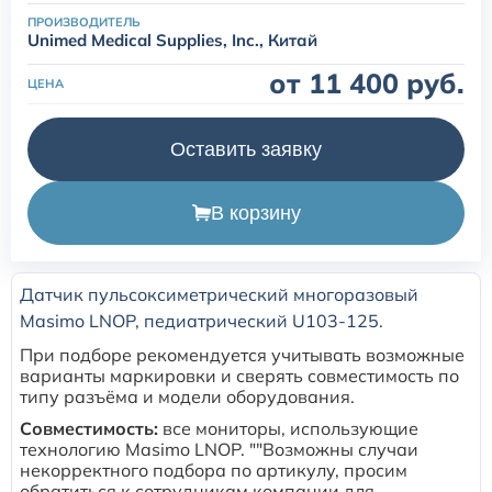
ПРОИЗВОДИТЕЛЬ
Unimed Medical Supplies, Inc., Китай
Расходные материалы для транскутанного монитора
Sentec
от 11 400 руб.
ЦЕНА
Расходные материалы к аппарату Авента-М
Оставить заявку
Расходные материалы к аппаратам ИВЛ Hamilton
В корзину
Расходные материалы к аппаратам ИВЛ Mindray
Датчик пульсоксиметрический многоразовый
Расходные материалы к аппаратам ИВЛ Drager
Masimo LNOP, педиатрический U103-125.
При подборе рекомендуется учитывать возможные
Расходные материалы к аппаратам Comen
варианты маркировки и сверять совместимость по
типу разъёма и модели оборудования.
Совместимость:
все мониторы, использующие
Расходные материалы для ИВЛ Puritan Bennett
технологию Masimo LNOP. ""Возможны случаи
некорректного подбора по артикулу, просим
обратиться к сотрудникам компании для