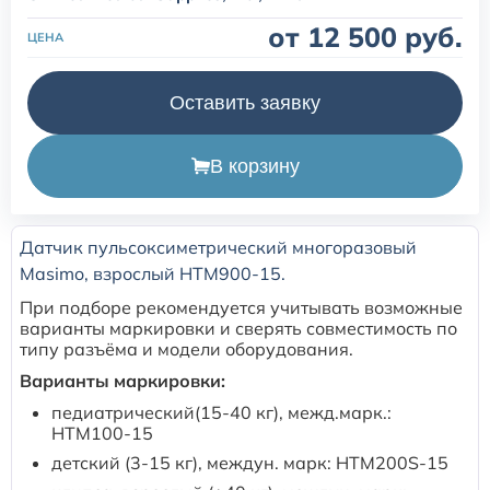
от 12 500 руб.
ЦЕНА
Расходные материалы для транскутанного монитора
Sentec
Оставить заявку
Расходные материалы к аппарату Авента-М
В корзину
Расходные материалы к аппаратам ИВЛ Hamilton
Датчик пульсоксиметрический многоразовый
Расходные материалы к аппаратам ИВЛ Mindray
Masimo, взрослый HTM900-15.
При подборе рекомендуется учитывать возможные
Расходные материалы к аппаратам ИВЛ Drager
варианты маркировки и сверять совместимость по
типу разъёма и модели оборудования.
Расходные материалы к аппаратам Comen
Варианты маркировки:
педиатрический(15-40 кг), межд.марк.:
HTM100-15
Расходные материалы для ИВЛ Puritan Bennett
детский (3-15 кг), междун. марк: HTM200S-15