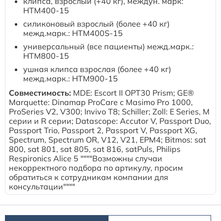
клипса, взрослый (+40 кг), междун. марк:
Расходные материалы к аппаратам Philips
HTM400-15
cиликоновый взрослый (более +40 кг)
межд.марк.: HTM400S-15
универсальный (все пациенты) межд.марк.:
HTM800-15
ушная клипса взрослая (более +40 кг)
межд.марк.: HTM900-15
Совместимость:
MDE: Escort II OPT30 Prism; GE®
Marquette: Dinamap ProCare c Masimo Pro 1000,
ProSeries V2, V300; Invivo T8; Schiller; Zoll: E Series, M
серии и R серии; Datascope: Accutor V, Passport Duo,
Passport Trio, Passport 2, Passport V, Passport XG,
Spectrum, Spectrum OR, V12, V21, EPM4; Bitmos: sat
800, sat 801, sat 805, sat 816, satPuls, Philips
Respironics Alice 5 """"Возможны случаи
некорректного подбора по артикулу, просим
обратиться к сотрудникам компании для
консультации""""