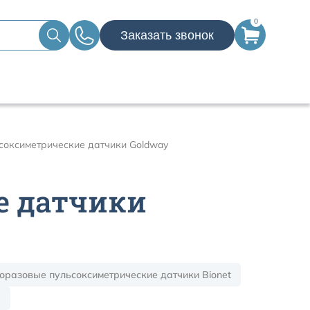
0
Заказать звонок
соксиметрические датчики Goldway
е датчики
оразовые пульсоксиметрические датчики Bionet
)