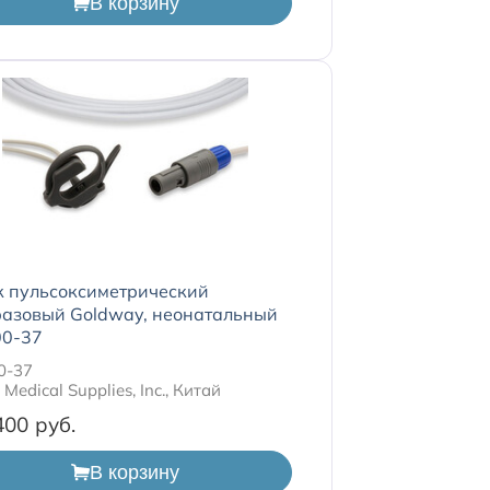
В корзину
к пульсоксиметрический
разовый Goldway, неонатальный
0-37
0-37
Medical Supplies, Inc., Китай
400
В корзину