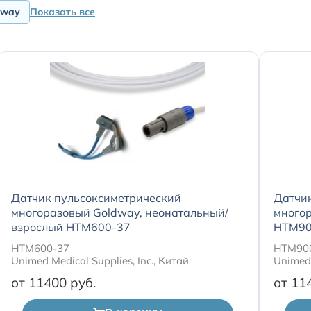
dway
Показать все
Датчик пульсоксиметрический
Датчи
многоразовый Goldway, неонатальный/
многор
взрослый HTM600-37
HTM90
HTM600-37
HTM90
Unimed Medical Supplies, Inc., Китай
Unimed 
от 11400
от 11