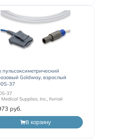
к пульсоксиметрический
азовый Goldway, взрослый
0S-37
0S-37
Medical Supplies, Inc., Китай
973
В корзину