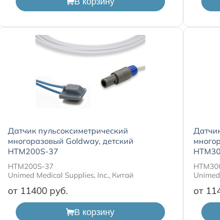
В корзину
Датчик пульсоксиметрический
Датчи
многоразовый Goldway, детский
много
HTM200S-37
HTM30
HTM200S-37
HTM30
Unimed Medical Supplies, Inc., Китай
Unimed 
от 11400
от 11
В корзину