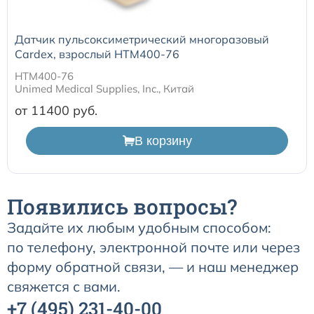
Расходные материалы для транскутанного монитора
Датчик пульсоксиметрический многоразовый
Sentec
Cardex, взрослый HTM400-76
HTM400-76
Расходные материалы к аппарату Авента-М
Unimed Medical Supplies, Inc., Китай
от 11400
Расходные материалы к аппаратам ИВЛ Hamilton
В корзину
Расходные материалы к аппаратам ИВЛ Mindray
Появились вопросы?
Расходные материалы к аппаратам ИВЛ Drager
Задайте их любым удобным способом:
Расходные материалы к аппаратам Comen
по телефону, электронной почте или через
форму обратной связи, — и наш менеджер
Расходные материалы для ИВЛ Puritan Bennett
свяжется с вами.
+7
(495)
231-40-00