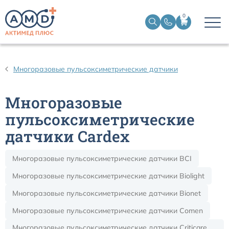
0
Датчики пульсоксиметрические
Многоразовые пульсоксиметрические датчики
Манжеты НИАД
Многоразовые
Датчики ЭЭГ BIS
пульсоксиметрические
датчики Cardex
Кабели пациента ЭКГ
Многоразовые пульсоксиметрические датчики BCI
Датчики температурные медицинские к мониторам
Многоразовые пульсоксиметрические датчики Biolight
Многоразовые пульсоксиметрические датчики Bionet
Кабели для кардиографов
Многоразовые пульсоксиметрические датчики Comen
Датчики кислорода для ИВЛ
Многоразовые пульсоксиметрические датчики Criticare