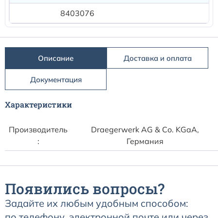
Расходные материалы к аппаратам Philips
8403076
18
Описание
Доставка и оплата
Документация
Характеристики
Производитель
Draegerwerk AG & Со. KGaA,
:
Германия
Появились вопросы?
Задайте их любым удобным способом:
по телефону, электронной почте или через