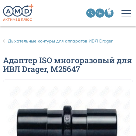
0
Датчики пульсоксиметрические
Дыхательные контуры для аппаратов ИВЛ Drager
Манжеты НИАД
Адаптер ISO многоразовый для
ИВЛ Drager, M25647
Датчики ЭЭГ BIS
Кабели пациента ЭКГ
Датчики температурные медицинские к мониторам
Кабели для кардиографов
Датчики кислорода для ИВЛ