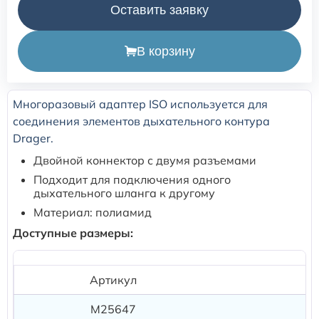
Оставить заявку
Расходные материалы для транскутанного монитора
Sentec
В корзину
Расходные материалы к аппарату Авента-М
Многоразовый адаптер ISO используется для
соединения элементов дыхательного контура
Расходные материалы к аппаратам ИВЛ Hamilton
Drager.
Двойной коннектор с двумя разъемами
Расходные материалы к аппаратам ИВЛ Mindray
Подходит для подключения одного
дыхательного шланга к другому
Расходные материалы к аппаратам ИВЛ Drager
Материал: полиамид
Доступные размеры:
Расходные материалы к аппаратам Comen
Артикул
Расходные материалы для ИВЛ Puritan Bennett
M25647
22