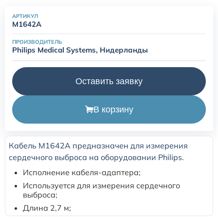
АРТИКУЛ
Расходные материалы для транскутанного монитора
M1642A
Sentec
ПРОИЗВОДИТЕЛЬ
Philips Medical Systems, Нидерланды
Расходные материалы к аппарату Авента-М
Оставить заявку
Расходные материалы к аппаратам ИВЛ Hamilton
В корзину
Расходные материалы к аппаратам ИВЛ Mindray
Расходные материалы к аппаратам ИВЛ Drager
Кабель M1642A предназначен для измерения
сердечного выброса на оборудовании Philips.
Расходные материалы к аппаратам Comen
Исполнение кабеля-адаптера;
Используется для измерения сердечного
Расходные материалы для ИВЛ Puritan Bennett
выброса;
Длина 2,7 м;