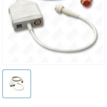
Датчики потока для аппаратов ИВЛ
Электроды для ЭКГ
Пульсоксиметры
Кабели для инвазивного давления (ИАД)
Датчики (трансдьюсеры)
Подбор по марке оборудования
Оригинальные расходные материалы GE
Nihon Kohden расходные материалы