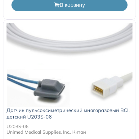
В корзину
Расходные материалы для транскутанного монитора
Sentec
Расходные материалы к аппарату Авента-М
Расходные материалы к аппаратам ИВЛ Hamilton
Расходные материалы к аппаратам ИВЛ Mindray
Расходные материалы к аппаратам ИВЛ Drager
Расходные материалы к аппаратам Comen
Датчик пульсоксиметрический многоразовый BCI,
детский U203S-06
Расходные материалы для ИВЛ Puritan Bennett
U203S-06
Unimed Medical Supplies, Inc., Китай