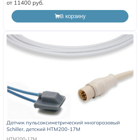
Расходные материалы к аппаратам Philips
от 11400
В корзину
Датчик пульсоксиметрический многоразовый
Schiller, детский HTM200-17M
HTM200-17M