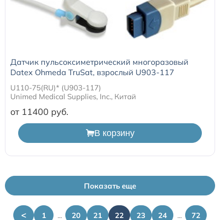
Датчик пульсоксиметрический многоразовый
Datex Ohmeda TruSat, взрослый U903-117
U110-75(RU)* (U903-117)
Unimed Medical Supplies, Inc., Китай
от 11400
В корзину
Показать еще
<
1
...
20
21
22
23
24
...
72