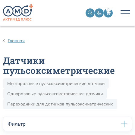
0
Датчики пульсоксиметрические
Главная
Манжеты НИАД
Датчики
Датчики ЭЭГ BIS
пульсоксиметрические
Многоразовые пульсоксиметрические датчики
Кабели пациента ЭКГ
Одноразовые пульсоксиметрические датчики
Датчики температурные медицинские к мониторам
Переходники для датчиков пульсоксиметрических
Кабели для кардиографов
Фильтр
Датчики кислорода для ИВЛ