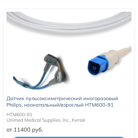
Датчики потока для аппаратов ИВЛ
Электроды для ЭКГ
Пульсоксиметры
Кабели для инвазивного давления (ИАД)
Датчики (трансдьюсеры)
Датчик пульсоксиметрический многоразовый
Подбор по марке оборудования
Philips, неонатальный/взрослый HTM600-91
HTM600-91
Оригинальные расходные материалы GE
Unimed Medical Supplies, Inc., Китай
от 11400
Nihon Kohden расходные материалы