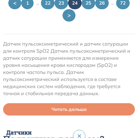
<
1
...
22
23
24
25
26
...
72
>
Датчик пульсоксиметрический и датчик сатурации
для контроля SpO2 Датчик пульсоксиметрический и
датчик сатурации применяются для измерения
уровня насыщения крови кислородом (SpO2) и
контроля частоты пульса. Датчик
пульсоксиметрический используется в составе
медицинских систем наблюдения, где требуется
точная и стабильная передача данных.
Читать дальше
Датчики
×