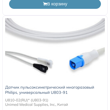
В корзину
Расходные материалы для транскутанного монитора
Sentec
Расходные материалы к аппарату Авента-М
Расходные материалы к аппаратам ИВЛ Hamilton
Расходные материалы к аппаратам ИВЛ Mindray
Расходные материалы к аппаратам ИВЛ Drager
Расходные материалы к аппаратам Comen
Датчик пульсоксиметрический многоразовый
Philips, универсальный U803-91
Расходные материалы для ИВЛ Puritan Bennett
U810-02(RU)* (U803-91)
Unimed Medical Supplies, Inc., Китай