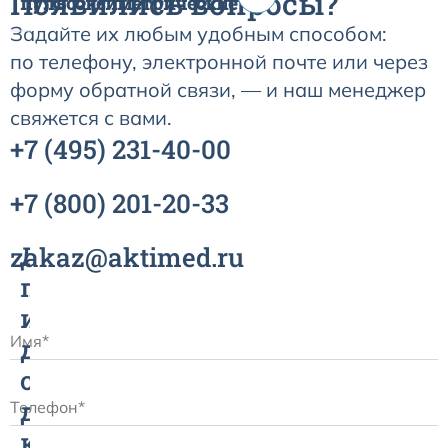
Появились вопросы?
пульсоксиметрические
Задайте их любым удобным способом:
по телефону, электронной почте или через
форму обратной связи, — и наш менеджер
свяжется с вами.
+7
(495)
231-40-00
+7
(800)
201-20-33
zakaz@aktimed.ru
Датчик
пульсоксиметрический
и
датчик
сатурации
для
контроля