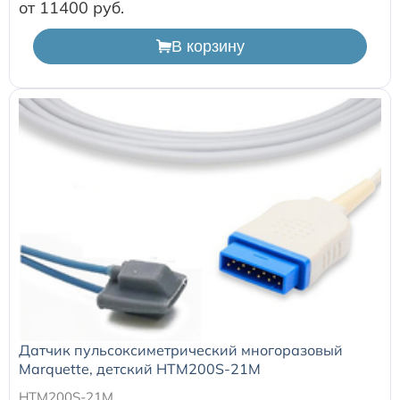
Расходные материалы к аппаратам Philips
от 11400
В корзину
Датчик пульсоксиметрический многоразовый
Marquette, детский HTM200S-21M
HTM200S-21M