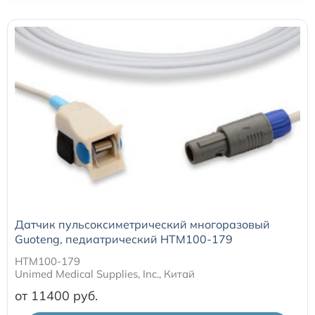
Датчики потока для аппаратов ИВЛ
Электроды для ЭКГ
Пульсоксиметры
Кабели для инвазивного давления (ИАД)
Датчики (трансдьюсеры)
Датчик пульсоксиметрический многоразовый
Подбор по марке оборудования
Guoteng, педиатрический HTM100-179
HTM100-179
Оригинальные расходные материалы GE
Unimed Medical Supplies, Inc., Китай
от 11400
Nihon Kohden расходные материалы