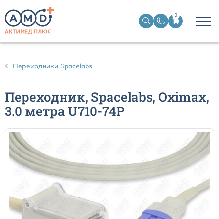
0
Датчики пульсоксиметрические
Переходники Spacelabs
Манжеты НИАД
Переходник, Spacelabs, Oximax,
3.0 метра U710-74P
Датчики ЭЭГ BIS
Кабели пациента ЭКГ
Датчики температурные медицинские к мониторам
Кабели для кардиографов
Датчики кислорода для ИВЛ