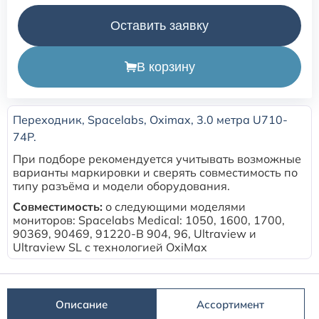
Оставить заявку
Расходные материалы для транскутанного монитора
Sentec
В корзину
Расходные материалы к аппарату Авента-М
Переходник, Spacelabs, Oximax, 3.0 метра U710-
Расходные материалы к аппаратам ИВЛ Hamilton
74P.
При подборе рекомендуется учитывать возможные
Расходные материалы к аппаратам ИВЛ Mindray
варианты маркировки и сверять совместимость по
типу разъёма и модели оборудования.
Расходные материалы к аппаратам ИВЛ Drager
Совместимость:
о следующими моделями
мониторов: Spacelabs Medical: 1050, 1600, 1700,
90369, 90469, 91220-B 904, 96, Ultraview и
Расходные материалы к аппаратам Comen
Ultraview SL с технологией OxiMax
Расходные материалы для ИВЛ Puritan Bennett
Описание
Ассортимент