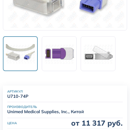
Датчики потока для аппаратов ИВЛ
Электроды для ЭКГ
Пульсоксиметры
Кабели для инвазивного давления (ИАД)
Датчики (трансдьюсеры)
АРТИКУЛ
Подбор по марке оборудования
U710-74P
ПРОИЗВОДИТЕЛЬ
Оригинальные расходные материалы GE
Unimed Medical Supplies, Inc., Китай
от 11 317 руб.
ЦЕНА
Nihon Kohden расходные материалы