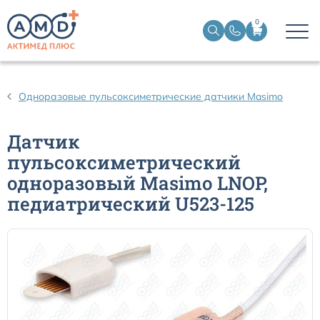
0
Датчики пульсоксиметрические
Одноразовые пульсоксиметрические датчики Masimo
Манжеты НИАД
Датчик
пульсоксиметрический
Датчики ЭЭГ BIS
одноразовый Masimo LNOP,
педиатрический U523-125
Кабели пациента ЭКГ
Датчики температурные медицинские к мониторам
Кабели для кардиографов
Датчики кислорода для ИВЛ