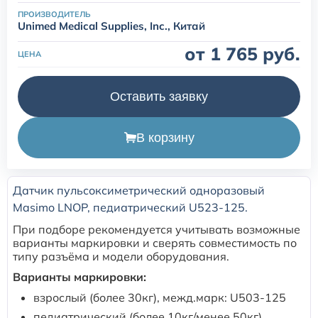
ПРОИЗВОДИТЕЛЬ
Unimed Medical Supplies, Inc., Китай
Расходные материалы для транскутанного монитора
Sentec
от 1 765 руб.
ЦЕНА
Расходные материалы к аппарату Авента-М
Оставить заявку
Расходные материалы к аппаратам ИВЛ Hamilton
В корзину
Расходные материалы к аппаратам ИВЛ Mindray
Датчик пульсоксиметрический одноразовый
Расходные материалы к аппаратам ИВЛ Drager
Masimo LNOP, педиатрический U523-125.
При подборе рекомендуется учитывать возможные
Расходные материалы к аппаратам Comen
варианты маркировки и сверять совместимость по
типу разъёма и модели оборудования.
Варианты маркировки:
Расходные материалы для ИВЛ Puritan Bennett
взрослый (более 30кг), межд.марк: U503-125
педиатрический (более 10кг/менее 50кг),