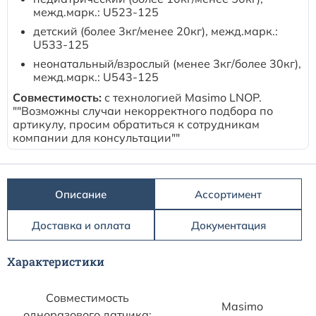
Расходные материалы к аппаратам Philips
межд.марк.: U523-125
детский (более 3кг/менее 20кг), межд.марк.:
U533-125
неонатальный/взрослый (менее 3кг/более 30кг),
межд.марк.: U543-125
Совместимость:
с технологией Masimo LNOP.
""Возможны случаи некорректного подбора по
артикулу, просим обратиться к сотрудникам
компании для консультации""
Описание
Ассортимент
Доставка и оплата
Документация
Характеристики
Совместимость
Masimo
одноразового датчика: