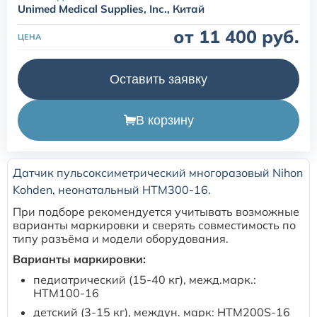
Unimed Medical Supplies, Inc., Китай
Расходные материалы для транскутанного монитора
от 11 400 руб.
ЦЕНА
Sentec
Оставить заявку
Расходные материалы к аппарату Авента-М
В корзину
Расходные материалы к аппаратам ИВЛ Hamilton
Расходные материалы к аппаратам ИВЛ Mindray
Датчик пульсоксиметрический многоразовый Nihon
Kohden, неонатальный HTM300-16.
Расходные материалы к аппаратам ИВЛ Drager
При подборе рекомендуется учитывать возможные
варианты маркировки и сверять совместимость по
типу разъёма и модели оборудования.
Расходные материалы к аппаратам Comen
Варианты маркировки:
педиатрический (15-40 кг), межд.марк.:
Расходные материалы для ИВЛ Puritan Bennett
HTM100-16
детский (3-15 кг), междун. марк: HTM200S-16