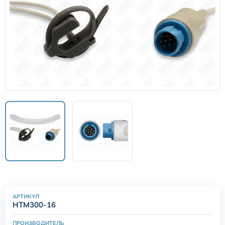
Датчики потока для аппаратов ИВЛ
Электроды для ЭКГ
Пульсоксиметры
Кабели для инвазивного давления (ИАД)
Датчики (трансдьюсеры)
Подбор по марке оборудования
Оригинальные расходные материалы GE
АРТИКУЛ
HTM300-16
Nihon Kohden расходные материалы
ПРОИЗВОДИТЕЛЬ