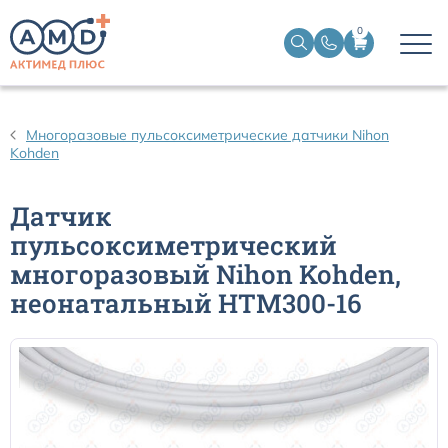
0
Датчики пульсоксиметрические
Многоразовые пульсоксиметрические датчики Nihon
Kohden
Манжеты НИАД
Датчик
Датчики ЭЭГ BIS
пульсоксиметрический
многоразовый Nihon Kohden,
Кабели пациента ЭКГ
неонатальный HTM300-16
Датчики температурные медицинские к мониторам
Кабели для кардиографов
Датчики кислорода для ИВЛ