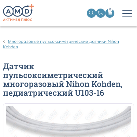
0
Датчики пульсоксиметрические
Многоразовые пульсоксиметрические датчики Nihon
Kohden
Манжеты НИАД
Датчик
Датчики ЭЭГ BIS
пульсоксиметрический
многоразовый Nihon Kohden,
Кабели пациента ЭКГ
педиатрический U103-16
Датчики температурные медицинские к мониторам
Кабели для кардиографов
Датчики кислорода для ИВЛ