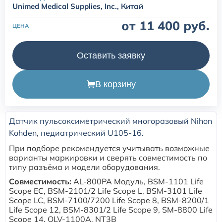
Unimed Medical Supplies, Inc., Китай
Расходные материалы для транскутанного монитора
от 11 400 руб.
ЦЕНА
Sentec
Оставить заявку
Расходные материалы к аппарату Авента-М
В корзину
Расходные материалы к аппаратам ИВЛ Hamilton
Расходные материалы к аппаратам ИВЛ Mindray
Датчик пульсоксиметрический многоразовый Nihon
Kohden, педиатрический U105-16.
Расходные материалы к аппаратам ИВЛ Drager
При подборе рекомендуется учитывать возможные
варианты маркировки и сверять совместимость по
типу разъёма и модели оборудования.
Расходные материалы к аппаратам Comen
Совместимость:
AL-800PA Модуль, BSM-1101 Life
Scope EC, BSM-2101/2 Life Scope L, BSM-3101 Life
Расходные материалы для ИВЛ Puritan Bennett
Scope LC, BSM-7100/7200 Life Scope 8, BSM-8200/1
Life Scope 12, BSM-8301/2 Life Scope 9, SM-8800 Life
Scope 14, OLV-1100A, NT3B