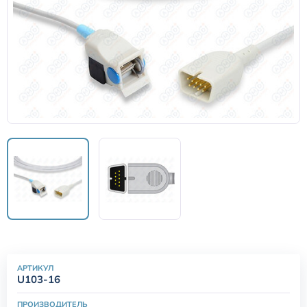
Датчики потока для аппаратов ИВЛ
Электроды для ЭКГ
Пульсоксиметры
Кабели для инвазивного давления (ИАД)
Датчики (трансдьюсеры)
Подбор по марке оборудования
Оригинальные расходные материалы GE
АРТИКУЛ
U103-16
Nihon Kohden расходные материалы
ПРОИЗВОДИТЕЛЬ