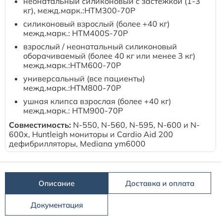
неонатальный силиконовый с застежкой (1-3
Расходные материалы к аппаратам Philips
кг), межд.марк.:HTM300-70P
cиликоновый взрослый (более +40 кг)
межд.марк.: HTM400S-70P
взрослый / неонатальный силиконовый
оборачиваемый (более 40 кг или менее 3 кг)
межд.марк.:HTM600-70P
универсальный (все пациенты)
межд.марк.:HTM800-70P
ушная клипса взрослая (более +40 кг)
межд.марк.: HTM900-70P
Совместимость:
N-550, N-560, N-595, N-600 и N-
600x, Huntleigh мониторы и Cardio Aid 200
дефибрилляторы, Mediana ym6000
Описание
Доставка и оплата
Документация