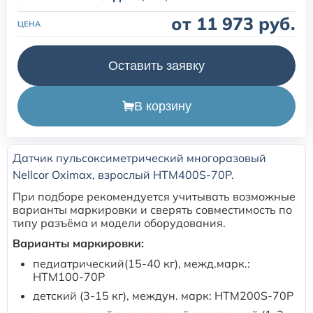
от 11 973 руб.
ЦЕНА
Расходные материалы для транскутанного монитора
Sentec
Оставить заявку
Расходные материалы к аппарату Авента-М
В корзину
Расходные материалы к аппаратам ИВЛ Hamilton
Датчик пульсоксиметрический многоразовый
Расходные материалы к аппаратам ИВЛ Mindray
Nellcor Oximax, взрослый HTM400S-70P.
При подборе рекомендуется учитывать возможные
Расходные материалы к аппаратам ИВЛ Drager
варианты маркировки и сверять совместимость по
типу разъёма и модели оборудования.
Расходные материалы к аппаратам Comen
Варианты маркировки:
педиатрический(15-40 кг), межд.марк.:
HTM100-70P
Расходные материалы для ИВЛ Puritan Bennett
детский (3-15 кг), междун. марк: HTM200S-70P