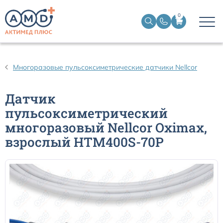
0
Датчики пульсоксиметрические
Многоразовые пульсоксиметрические датчики Nellcor
Манжеты НИАД
Датчик
пульсоксиметрический
Датчики ЭЭГ BIS
многоразовый Nellcor Oximax,
взрослый HTM400S-70P
Кабели пациента ЭКГ
Датчики температурные медицинские к мониторам
Кабели для кардиографов
Датчики кислорода для ИВЛ