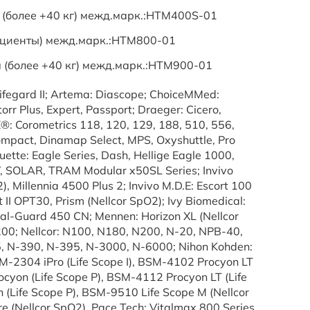
(более +40 кг) межд.марк.:HTM400S-01
ациенты) межд.марк.:HTM800-01
 (более +40 кг) межд.марк.:HTM900-01
ifegard II; Artema: Diascope; ChoiceMMed:
r Plus, Expert, Passport; Draeger: Cicero,
®: Corometrics 118, 120, 129, 188, 510, 556,
Compact, Dinamap Select, MPS, Oxyshuttle, Pro
ette: Eagle Series, Dash, Hellige Eagle 1000,
 SOLAR, TRAM Modular x50SL Series; Invivo
, Millennia 4500 Plus 2; Invivo M.D.E: Escort 100
II OPT30, Prism (Nellcor SpO2); Ivy Biomedical:
al-Guard 450 CN; Mennen: Horizon XL (Nellcor
00; Nellcor: N100, N180, N200, N-20, NPB-40,
 N-390, N-395, N-3000, N-6000; Nihon Kohden:
-2304 iPro (Life Scope I), BSM-4102 Procyon LT
ocyon (Life Scope P), BSM-4112 Procyon LT (Life
(Life Scope P), BSM-9510 Life Scope M (Nellcor
 (Nellcor SpO2), Pace Tech: Vitalmax 800 Series