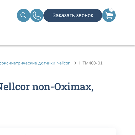
0
Заказать звонок
оксиметрические датчики Nellcor
HTM400-01
llcor non-Oximax,