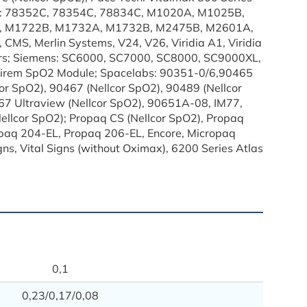
lips: 78352C, 78354C, 78834C, M1020A, M1025B,
 M1722B, M1732A, M1732B, M2475B, M2601A,
S, Merlin Systems, V24, V26, Viridia A1, Viridia
thers; Siemens: SC6000, SC7000, SC8000, SC9000XL,
, Sirem SpO2 Module; Spacelabs: 90351-0/6,90465
cor SpO2), 90467 (Nellcor SpO2), 90489 (Nellcor
67 Ultraview (Nellcor SpO2), 90651A-08, IM77,
Nellcor SpO2); Propaq CS (Nellcor SpO2), Propaq
paq 204-EL, Propaq 206-EL, Encore, Micropaq
igns, Vital Signs (without Oximax), 6200 Series Atlas
Ассорт
Envitech
0,1
F-3212
0,23/0,17/0,08