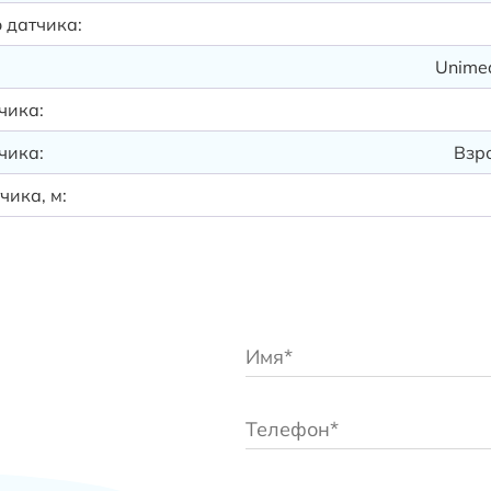
 датчика:
Unimed
чика:
чика:
Взро
чика, м: