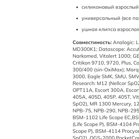
cиликоновый взрослый 
универсальный (все п
ушная клипса взрослая
Совместимость:
Analogic: L
MD300K1; Datascope: Accutor
Narkomed, Vitalert 1000; GE
Critikon 9710, 9720, Plus, 
300/400 (sin-OxiMax); Marqu
3000, Eagle SMK, SMU, SMV,
Research: M12 (Nellcor SpO2)
OPT11A, Escort 300A, Escort 
405A, 405D, 405P, 405T, Vit
SpO2), MR 1300 Mercury, 12
NPB-75, NPB-290, NPB-295,
BSM-1102 Life Scope EC,BSM
(Life Scope P), BSM-4104 Pr
Scope P), BSM-4114 Procyon 
SpO2), OGS-2000 PocketCare