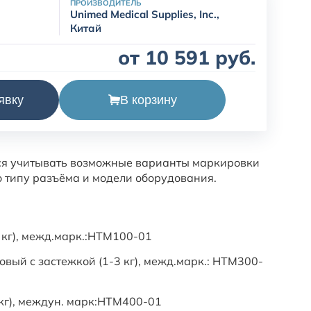
ПРОИЗВОДИТЕЛЬ
Unimed Medical Supplies, Inc.,
Китай
от 10 591 руб.
В корзину
явку
кий многоразовый Nellcor non-Oximax, взрослый
ся учитывать возможные варианты маркировки
о типу разъёма и модели оборудования.
кг), межд.марк.:HTM100-01
вый с застежкой (1-3 кг), межд.марк.: HTM300-
 кг), междун. марк:HTM400-01