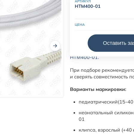
АРТИКУЛ
HTM400-01
ЦЕНА
Оставить за
Датчик пульсоксиметричес
HTM400-01.
При подборе рекомендует
и сверять совместимость п
Варианты маркировки:
педиатрический(15-40 
неонатальный силиконо
01
клипса, взрослый (+40