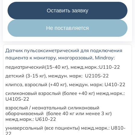
Оставить заявку
Расходные материалы для транскутанного монитора
Sentec
Не поставляется
Расходные материалы к аппарату Авента-М
Датчик пульсоксиметрический для подключения
Расходные материалы к аппаратам ИВЛ Hamilton
пациента к монитору, многоразовый, Mindray:
педиатрический(15-40 кг), межд.марк.:U110-22
Расходные материалы к аппаратам ИВЛ Mindray
детский (3-15 кг), междун. марк: U210S-22
клипса, взрослый (+40 кг), междун. марк: U410-22
Расходные материалы к аппаратам ИВЛ Drager
cиликоновый взрослый (более +40 кг) межд.марк.:
U410S-22
Расходные материалы к аппаратам Comen
взрослый / неонатальный силиконовый
оборачиваемый (более 40 кг или менее 3 кг)
межд.марк.: U610-22
Расходные материалы для ИВЛ Puritan Bennett
универсальный (все пациенты) межд.марк.: U810-
22