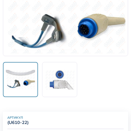
Датчики потока для аппаратов ИВЛ
Электроды для ЭКГ
Пульсоксиметры
Кабели для инвазивного давления (ИАД)
Датчики (трансдьюсеры)
Подбор по марке оборудования
Оригинальные расходные материалы GE
АРТИКУЛ
(U610-22)
Nihon Kohden расходные материалы