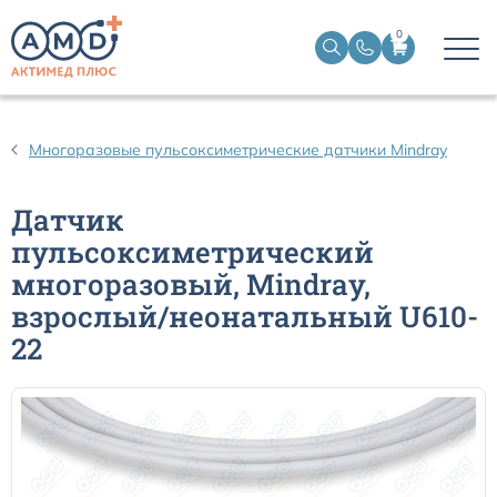
0
Датчики пульсоксиметрические
Многоразовые пульсоксиметрические датчики Mindray
Манжеты НИАД
Датчик
пульсоксиметрический
Датчики ЭЭГ BIS
многоразовый, Mindray,
взрослый/неонатальный U610-
Кабели пациента ЭКГ
22
Датчики температурные медицинские к мониторам
Кабели для кардиографов
Датчики кислорода для ИВЛ