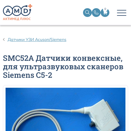
0
Датчики пульсоксиметрические
Датчики УЗИ Acuson/Siemens
Манжеты НИАД
SMC52A Датчики конвексные,
для ультразвуковых сканеров
Датчики ЭЭГ BIS
Siemens C5-2
Кабели пациента ЭКГ
Датчики температурные медицинские к мониторам
Кабели для кардиографов
Датчики кислорода для ИВЛ