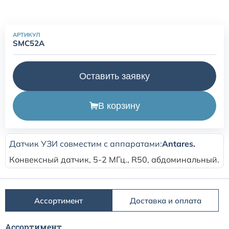
Расходные материалы для транскутанного монитора
Sentec
АРТИКУЛ
SMC52A
Расходные материалы к аппарату Авента-М
Оставить заявку
Расходные материалы к аппаратам ИВЛ Hamilton
В корзину
Расходные материалы к аппаратам ИВЛ Mindray
Датчик УЗИ совместим с аппаратами:
Antares
.
Расходные материалы к аппаратам ИВЛ Drager
Конвексный датчик, 5-2 МГц., R50, абдоминальный.
Расходные материалы к аппаратам Comen
Ассортимент
Доставка и оплата
Расходные материалы для ИВЛ Puritan Bennett
Ассортимент