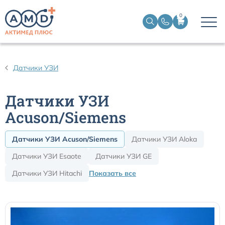
0
Датчики пульсоксиметрические
Датчики УЗИ
Манжеты НИАД
Датчики УЗИ
Датчики ЭЭГ BIS
Acuson/Siemens
Датчики УЗИ Acuson/Siemens
Датчики УЗИ Aloka
Кабели пациента ЭКГ
Датчики УЗИ Esaote
Датчики УЗИ GE
Датчики температурные медицинские к мониторам
Датчики УЗИ Hitachi
Показать все
Кабели для кардиографов
Датчики кислорода для ИВЛ