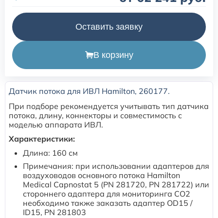
Расходные материалы для транскутанного монитора
Оставить заявку
Sentec
В корзину
Расходные материалы к аппарату Авента-М
Расходные материалы к аппаратам ИВЛ Hamilton
Датчик потока для ИВЛ Hamilton, 260177.
При подборе рекомендуется учитывать тип датчика
Расходные материалы к аппаратам ИВЛ Mindray
потока, длину, коннекторы и совместимость с
моделью аппарата ИВЛ.
Характеристики:
Расходные материалы к аппаратам ИВЛ Drager
Длина: 160 см
Примечания: при использовании адаптеров для
Расходные материалы к аппаратам Comen
воздуховодов основного потока Hamilton
Medical Capnostat 5 (PN 281720, PN 281722) или
Расходные материалы для ИВЛ Puritan Bennett
стороннего адаптера для мониторинга CO2
необходимо также заказать адаптер OD15 /
ID15, PN 281803