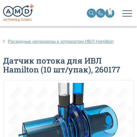
0
Датчики пульсоксиметрические
Расходные материалы к аппаратам ИВЛ Hamilton
Манжеты НИАД
Датчик потока для ИВЛ
Hamilton (10 шт/упак), 260177
Датчики ЭЭГ BIS
Кабели пациента ЭКГ
Датчики температурные медицинские к мониторам
Кабели для кардиографов
Датчики кислорода для ИВЛ