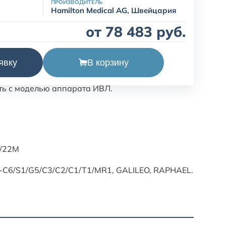
ПРОИЗВОДИТЕЛЬ
Hamilton Medical AG, Швейцария
от 78 483 руб.
ilton, 282051.
В корзину
явку
 учитывать тип датчика потока, длину,
ть с моделью аппарата ИВЛ.
F/22M
C6/S1/G5/C3/C2/C1/T1/MR1, GALILEO, RAPHAEL.