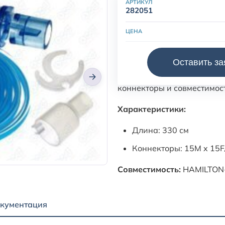
АРТИКУЛ
282051
ЦЕНА
Датчик потока для ИВЛ Ham
Оставить за
При подборе рекомендуется
коннекторы и совместимос
Характеристики:
Длина: 330 см
Коннекторы: 15M x 15
Совместимость:
HAMILTON-
кументация