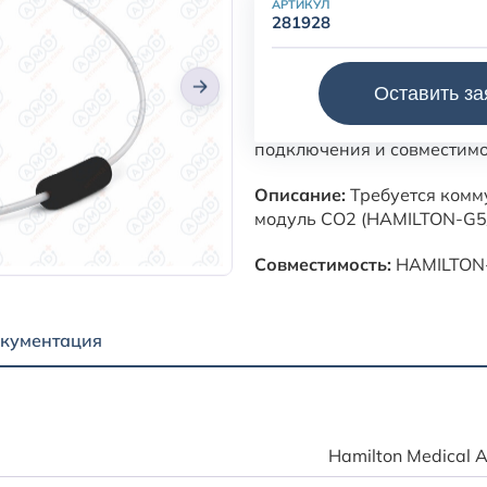
АРТИКУЛ
281928
LoFlo CO2-датчик для боко
Оставить за
При подборе рекомендуетс
подключения и совместимо
Описание:
Требуется комм
модуль CO2 (HAMILTON-G5/
Совместимость:
HAMILTON-
кументация
Hamilton Medical