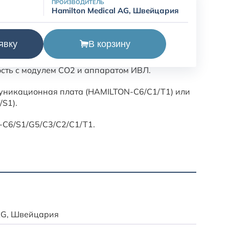
ПРОИЗВОДИТЕЛЬ
Hamilton Medical AG, Швейцария
вого потока для ИВЛ Hamilton, 281928.
В корзину
явку
я учитывать тип капнографии, способ
сть с модулем CO2 и аппаратом ИВЛ.
уникационная плата (HAMILTON-C6/C1/T1) или
S1).
C6/S1/G5/C3/C2/C1/T1.
Доставк
Доставк
 AG, Швейцария
Данная 