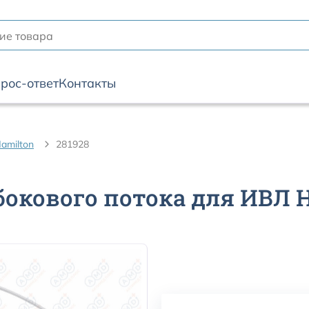
рос-ответ
Контакты
amilton
281928
бокового потока для ИВЛ H