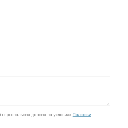
Доставк
Деловые
Подробн
й персональных данных на условиях
Политики