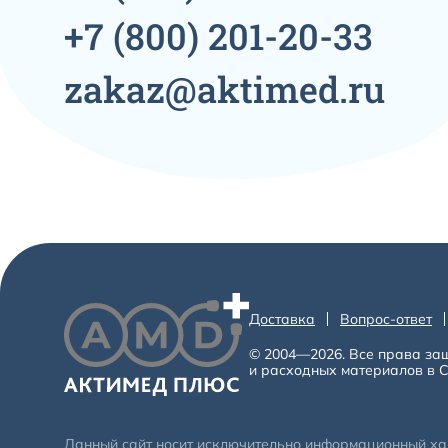
+7
(800)
201-20-33
zakaz@aktimed.ru
Доставка
Вопрос-ответ
© 2004—2026. Все права за
и расходных материалов в С
Данный сайт носит исключительно информационный хара