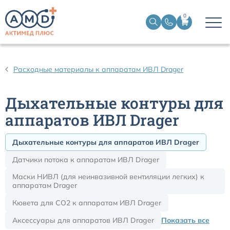
0
Датчики пульсоксиметрические
Расходные материалы к аппаратам ИВЛ Drager
Манжеты НИАД
Дыхательные контуры для
Датчики ЭЭГ BIS
аппаратов ИВЛ Drager
Дыхательные контуры для аппаратов ИВЛ Drager
Кабели пациента ЭКГ
Датчики потока к аппаратам ИВЛ Drager
Датчики температурные медицинские к мониторам
Маски НИВЛ (для неинвазивной вентиляции легких) к
аппаратам Drager
Кабели для кардиографов
Кювета для CO2 к аппаратам ИВЛ Drager
Аксессуары для аппаратов ИВЛ Drager
Показать все
Датчики кислорода для ИВЛ