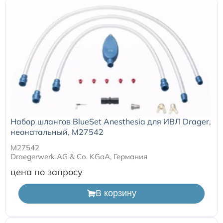
Набор шлангов BlueSet Anesthesia для ИВЛ Drager,
неонатальный, M27542
M27542
Draegerwerk AG & Со. KGaA, Германия
цена по запросу
В корзину