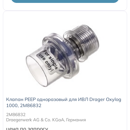
Клапан PEEP одноразовый для ИВЛ Drager Oxylog
1000, 2M86832
2M86832
Draegerwerk AG & Со. KGaA, Германия
цена по запросу