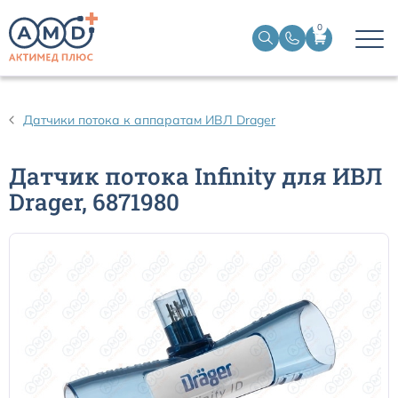
0
Датчики пульсоксиметрические
Датчики потока к аппаратам ИВЛ Drager
Манжеты НИАД
Датчик потока Infinity для ИВЛ
Drager, 6871980
Датчики ЭЭГ BIS
Кабели пациента ЭКГ
Датчики температурные медицинские к мониторам
Кабели для кардиографов
Датчики кислорода для ИВЛ