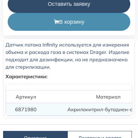
Оставить заявку
Расходные материалы для транскутанного монитора
Sentec
В корзину
Расходные материалы к аппарату Авента-М
Датчик потока Infinity используется для измерения
объема и расхода газа в системах Drager. Изделие
Расходные материалы к аппаратам ИВЛ Hamilton
подходит для дезинфекции, но не предназначено
для стерилизации.
Расходные материалы к аппаратам ИВЛ Mindray
Характеристики:
Расходные материалы к аппаратам ИВЛ Drager
Артикул
Материал
Расходные материалы к аппаратам Comen
6871980
Акрилонитрил-бутадиен-сти
Расходные материалы для ИВЛ Puritan Bennett
Описание
Доставка и оплата