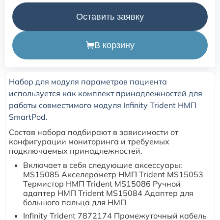
Оставить заявку
Расходные материалы для транскутанного монитора
Sentec
В корзину
Расходные материалы к аппарату Авента-М
Набор для модуля параметров пациента
Расходные материалы к аппаратам ИВЛ Hamilton
используется как комплект принадлежностей для
работы совместимого модуля Infinity Trident НМП
Расходные материалы к аппаратам ИВЛ Mindray
SmartPod.
Состав набора подбирают в зависимости от
Расходные материалы к аппаратам ИВЛ Drager
конфигурации мониторинга и требуемых
подключаемых принадлежностей.
Включает в себя следующие аксессуары:
Расходные материалы к аппаратам Comen
MS15085 Акселерометр НМП Trident MS15053
Термистор НМП Trident MS15086 Ручной
адаптер НМП Trident MS15084 Адаптер для
Расходные материалы для ИВЛ Puritan Bennett
большого пальца для НМП
Infinity Trident 7872174 Промежуточный кабель