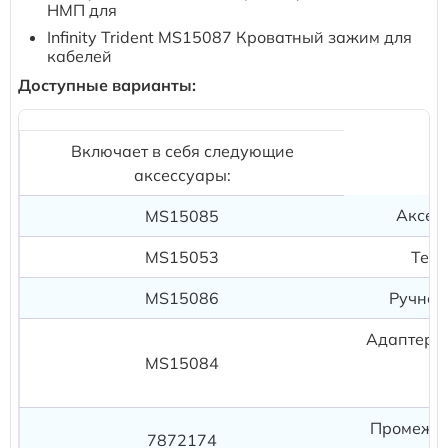
Расходные материалы к аппаратам Philips
НМП для
Infinity Trident MS15087 Кроватный зажим для
кабелей
Доступные варианты:
Включает в себя следующие
аксессуары:
Аксел
MS15085
MS15053
Терм
MS15086
Ручной
Адаптер д
MS15084
Промежут
7872174