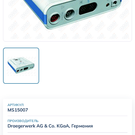
Датчики потока для аппаратов ИВЛ
Электроды для ЭКГ
Пульсоксиметры
Кабели для инвазивного давления (ИАД)
Датчики (трансдьюсеры)
Подбор по марке оборудования
АРТИКУЛ
MS15007
Оригинальные расходные материалы GE
ПРОИЗВОДИТЕЛЬ
Draegerwerk AG & Со. KGaA, Германия
Nihon Kohden расходные материалы