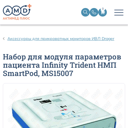
0
Датчики пульсоксиметрические
Аксессуары для прикроватных мониторов ИВЛ Drager
Манжеты НИАД
Набор для модуля параметров
пациента Infinity Trident НМП
Датчики ЭЭГ BIS
SmartPod, MS15007
Кабели пациента ЭКГ
Датчики температурные медицинские к мониторам
Кабели для кардиографов
Датчики кислорода для ИВЛ