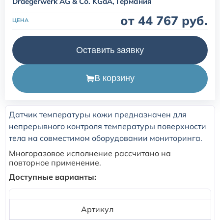
Draegerwerk AG & Со. KGaA, Германия
от 44 767 руб.
Расходные материалы для транскутанного монитора
ЦЕНА
Sentec
Оставить заявку
Расходные материалы к аппарату Авента-М
В корзину
Расходные материалы к аппаратам ИВЛ Hamilton
Расходные материалы к аппаратам ИВЛ Mindray
Датчик температуры кожи предназначен для
непрерывного контроля температуры поверхности
тела на совместимом оборудовании мониторинга.
Расходные материалы к аппаратам ИВЛ Drager
Многоразовое исполнение рассчитано на
повторное применение.
Расходные материалы к аппаратам Comen
Доступные варианты:
Расходные материалы для ИВЛ Puritan Bennett
Артикул