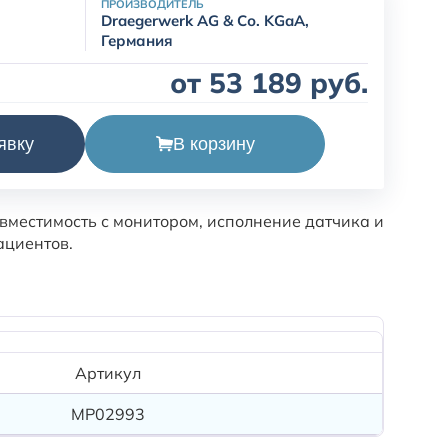
ПРОИЗВОДИТЕЛЬ
Draegerwerk AG & Со. KGaA,
Германия
от 53 189 руб.
кий Masimo LNCS -DBI предназначен для
В корзину
явку
слорода и частоты пульса на совместимом
вместимость с монитором, исполнение датчика и
ациентов.
Артикул
MP02993