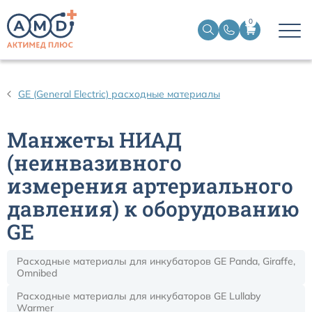
0
Датчики пульсоксиметрические
GE (General Electric) расходные материалы
Манжеты НИАД
Манжеты НИАД
Датчики ЭЭГ BIS
(неинвазивного
измерения артериального
Кабели пациента ЭКГ
давления) к оборудованию
GE
Датчики температурные медицинские к мониторам
Расходные материалы для инкубаторов GE Panda, Giraffe,
Кабели для кардиографов
Omnibed
Расходные материалы для инкубаторов GE Lullaby
Датчики кислорода для ИВЛ
Warmer