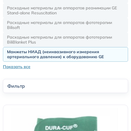
Расходные материалы для аппаратов реанимации GE
Stand-alone Resuscitation
Датчики потока для аппаратов ИВЛ
Расходные материалы для аппаратов фототерапии
Bilisoft
Электроды для ЭКГ
Расходные материалы для аппаратов фототерапии
BiliBlanket Plus
Пульсоксиметры
Манжеты НИАД (неинвазивного измерения
артериального давления) к оборудованию GE
Кабели для инвазивного давления (ИАД)
Показать все
Датчики (трансдьюсеры)
Фильтр
Подбор по марке оборудования
Оригинальные расходные материалы GE
Nihon Kohden расходные материалы