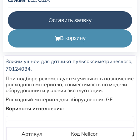
Covidien LLC, США
Расходные материалы для транскутанного монитора
Оставить заявку
Sentec
Расходные материалы к аппарату Авента-М
В корзину
Расходные материалы к аппаратам ИВЛ Hamilton
Зажим ушной для датчика пульсоксиметрического,
70124034.
Расходные материалы к аппаратам ИВЛ Mindray
При подборе рекомендуется учитывать назначение
расходного материала, совместимость по модели
Расходные материалы к аппаратам ИВЛ Drager
оборудования и условия эксплуатации.
Расходный материал для оборудования GE.
Расходные материалы к аппаратам Comen
Варианты исполнения:
Расходные материалы для ИВЛ Puritan Bennett
Артикул
Код Nellcor
Дл