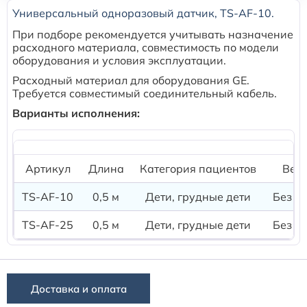
Универсальный одноразовый датчик, TS-AF-10.
Расходные материалы для транскутанного монитора
При подборе рекомендуется учитывать назначение
Sentec
расходного материала, совместимость по модели
оборудования и условия эксплуатации.
Расходный материал для оборудования GE.
Расходные материалы к аппарату Авента-М
Требуется совместимый соединительный кабель.
Варианты исполнения:
Расходные материалы к аппаратам ИВЛ Hamilton
Расходные материалы к аппаратам ИВЛ Mindray
Артикул
Длина
Категория пациентов
Вес 
Расходные материалы к аппаратам ИВЛ Drager
TS-AF-10
0,5 м
Дети, грудные дети
Без о
TS-AF-25
0,5 м
Дети, грудные дети
Без о
Расходные материалы к аппаратам Comen
Расходные материалы для ИВЛ Puritan Bennett
Доставка и оплата