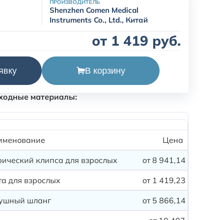
ПРОИЗВОДИТЕЛЬ
Shenzhen Comen Medical
Instruments Co., Ltd., Китай
от 1 419 руб.
men Star 8000B доступны совместимые
В корзину
явку
омплектующие:
ходные материалы:
именование
Цена
рический клипса для взрослых
от 8 941,14 руб.
а для взрослых
от 1 419,23 руб.
ушный шланг
от 5 866,14 руб.