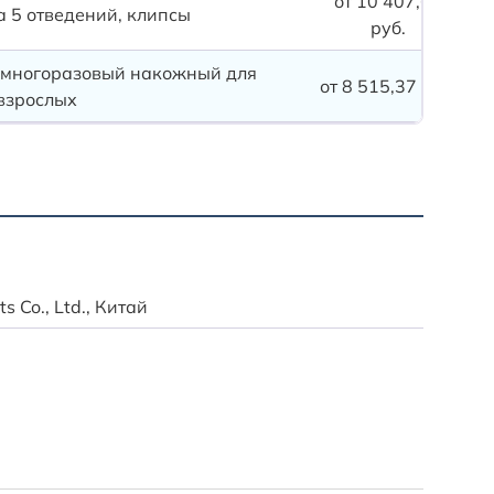
от 10 407,67
а 5 отведений, клипсы
руб.
 многоразовый накожный для
от 8 515,37 руб.
взрослых
Доставк
Доставк
 Co., Ltd., Китай
Данная 
Доставк
Деловые
Подробн