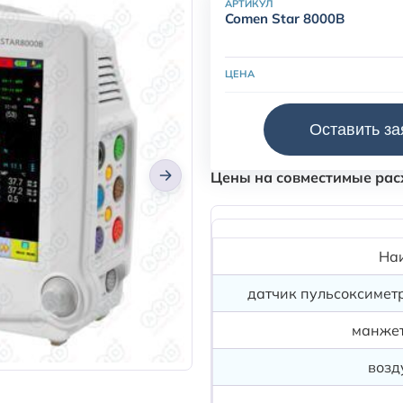
АРТИКУЛ
Comen Star 8000B
ЦЕНА
Для монитора пациента Co
Оставить за
расходные материалы и к
Цены на совместимые рас
На
датчик пульсоксимет
манжет
возд