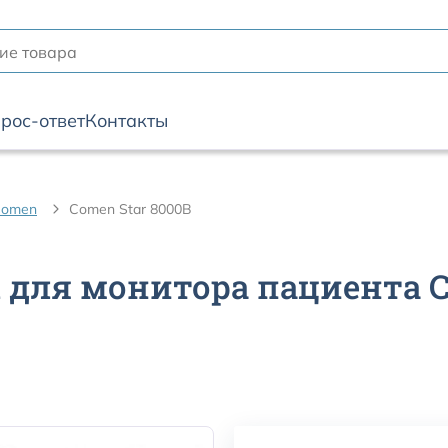
рос-ответ
Контакты
Comen
Comen Star 8000B
для монитора пациента C