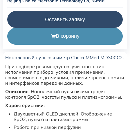
Beijing Choice Electronic Technology Co, Китай
Расходные материалы для транскутанного монитора
Sentec
Оставить заявку
Расходные материалы к аппарату Авента-М
В корзину
Расходные материалы к аппаратам ИВЛ Hamilton
Напалечный пульсоксиметр ChoiceMMed MD300C2.
При подборе рекомендуется учитывать тип
Расходные материалы к аппаратам ИВЛ Mindray
исполнения прибора, условия применения,
совместимость с датчиками, наличие тревог, памяти
Расходные материалы к аппаратам ИВЛ Drager
и интерфейсов передачи данных.
Описание:
Напалечный пульсоксиметр для
контроля SpO2, частоты пульса и плетизмограммы.
Расходные материалы к аппаратам Comen
Характеристики:
Двухцветный OLED дисплей. Отображение
Расходные материалы для ИВЛ Puritan Bennett
SpO2, пульса и плетизмограммы
Работа при низкой перфузии