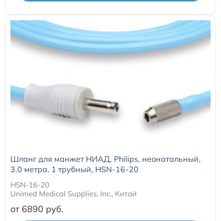
Расходные материалы для транскутанного монитора
Sentec
Расходные материалы к аппарату Авента-М
Расходные материалы к аппаратам ИВЛ Hamilton
Расходные материалы к аппаратам ИВЛ Mindray
Расходные материалы к аппаратам ИВЛ Drager
Шланг для манжет НИАД, Philips, неонатальный,
Расходные материалы к аппаратам Comen
3.0 метра, 1 трубный, HSN-16-20
HSN-16-20
Unimed Medical Supplies, Inc., Китай
Расходные материалы для ИВЛ Puritan Bennett
от 6890