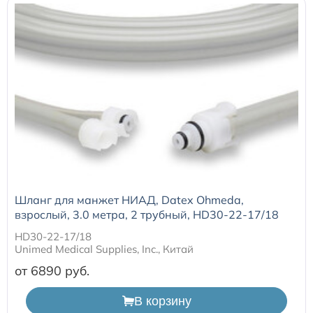
Датчики потока для аппаратов ИВЛ
Электроды для ЭКГ
Пульсоксиметры
Кабели для инвазивного давления (ИАД)
Датчики (трансдьюсеры)
Шланг для манжет НИАД, Datex Ohmeda,
взрослый, 3.0 метра, 2 трубный, HD30-22-17/18
Подбор по марке оборудования
HD30-22-17/18
Unimed Medical Supplies, Inc., Китай
Оригинальные расходные материалы GE
от 6890
В корзину
Nihon Kohden расходные материалы