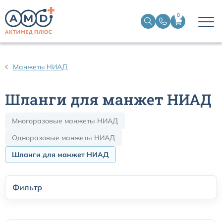
0
Датчики пульсоксиметрические
Манжеты НИАД
Манжеты НИАД
Шланги для манжет НИАД
Датчики ЭЭГ BIS
Многоразовые манжеты НИАД
Кабели пациента ЭКГ
Одноразовые манжеты НИАД
Шланги для манжет НИАД
Датчики температурные медицинские к мониторам
Фильтр
Кабели для кардиографов
Датчики кислорода для ИВЛ