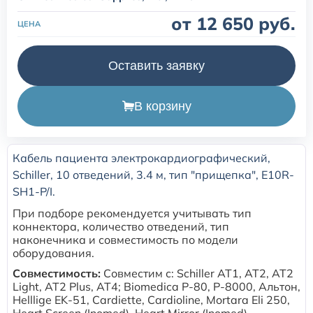
от 12 650 руб.
ЦЕНА
Расходные материалы для транскутанного монитора
Sentec
Оставить заявку
Расходные материалы к аппарату Авента-М
В корзину
Расходные материалы к аппаратам ИВЛ Hamilton
Кабель пациента электрокардиографический,
Расходные материалы к аппаратам ИВЛ Mindray
Schiller, 10 отведений, 3.4 м, тип "прищепка", E10R-
SH1-P/I.
Расходные материалы к аппаратам ИВЛ Drager
При подборе рекомендуется учитывать тип
коннектора, количество отведений, тип
Расходные материалы к аппаратам Comen
наконечника и совместимость по модели
оборудования.
Совместимость:
Совместим с: Schiller AT1, AT2, AT2
Расходные материалы для ИВЛ Puritan Bennett
Light, AT2 Plus, AT4; Biomedica P-80, P-8000, Альтон,
Helllige EK-51, Cardiette, Cardioline, Mortara Eli 250,
Heart Screen (Inomed), Heart Mirror (Inomed).