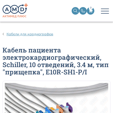
0
Датчики пульсоксиметрические
Кабели для кардиографов
Манжеты НИАД
Кабель пациента
электрокардиографический,
Датчики ЭЭГ BIS
Schiller, 10 отведений, 3.4 м, тип
"прищепка", E10R-SH1-P/I
Кабели пациента ЭКГ
Датчики температурные медицинские к мониторам
Кабели для кардиографов
Датчики кислорода для ИВЛ