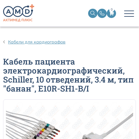
0
Датчики пульсоксиметрические
Кабели для кардиографов
Манжеты НИАД
Кабель пациента
электрокардиографический,
Датчики ЭЭГ BIS
Schiller, 10 отведений, 3.4 м, тип
"банан", E10R-SH1-B/I
Кабели пациента ЭКГ
Датчики температурные медицинские к мониторам
Кабели для кардиографов
Датчики кислорода для ИВЛ