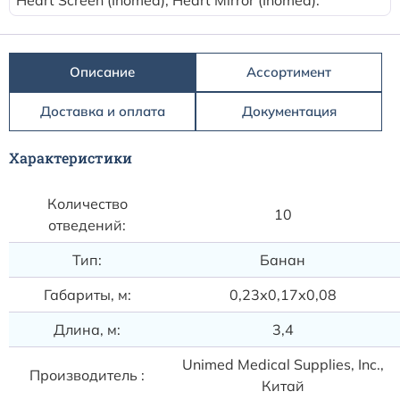
Heart Screen (Inomed), Heart Mirror (Inomed).
Расходные материалы к аппаратам Philips
Описание
Ассортимент
Доставка и оплата
Документация
Характеристики
Количество
10
отведений:
Тип:
Банан
Габариты, м:
0,23х0,17х0,08
Длина, м:
3,4
Unimed Medical Supplies, Inc.,
Производитель :
Китай