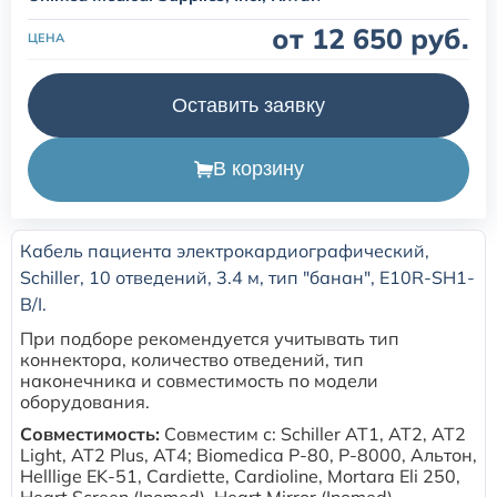
от 12 650 руб.
ЦЕНА
Расходные материалы для транскутанного монитора
Sentec
Оставить заявку
Расходные материалы к аппарату Авента-М
В корзину
Расходные материалы к аппаратам ИВЛ Hamilton
Кабель пациента электрокардиографический,
Расходные материалы к аппаратам ИВЛ Mindray
Schiller, 10 отведений, 3.4 м, тип "банан", E10R-SH1-
B/I.
Расходные материалы к аппаратам ИВЛ Drager
При подборе рекомендуется учитывать тип
коннектора, количество отведений, тип
Расходные материалы к аппаратам Comen
наконечника и совместимость по модели
оборудования.
Совместимость:
Совместим с: Schiller AT1, AT2, AT2
Расходные материалы для ИВЛ Puritan Bennett
Light, AT2 Plus, AT4; Biomedica P-80, P-8000, Альтон,
Helllige EK-51, Cardiette, Cardioline, Mortara Eli 250,