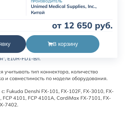
ПРОИЗВОДИТЕЛЬ
Unimed Medical Supplies, Inc.,
Китай
от 12 650 руб.
В корзину
явку
ардиографический, Fukuda Denshi, 10
н", E10R-FD1-B/I.
я учитывать тип коннектора, количество
ка и совместимость по модели оборудования.
с: Fukuda Denshi FX-101, FX-102F, FX-3010, FX-
, FCP 4101, FCP 4101A, CardiMax FX-7101, FX-
FX-7402.