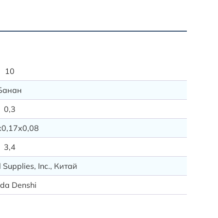
Ассорт
CP-104L
10
Банан
0,3
х0,17х0,08
3,4
Supplies, Inc., Китай
da Denshi