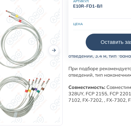
АРТИКУЛ
E10R-FD1-B/I
ЦЕНА
Оставить за
Кабель пациента электрок
отведений, 3.4 м, тип "бана
При подборе рекомендуетс
отведений, тип наконечни
Совместимость:
Совместим 
328UY, FCP 2155, FCP 2201
7102, FX-7202, , FX-7302, 