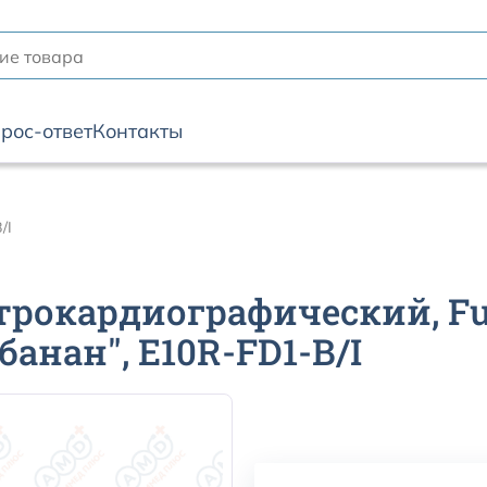
рос-ответ
Контакты
/I
трокардиографический, Fuk
банан", E10R-FD1-B/I