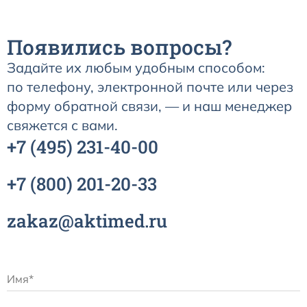
Датчики потока для аппаратов ИВЛ
Появились вопросы?
Задайте их любым удобным способом:
Электроды для ЭКГ
по телефону, электронной почте или через
форму обратной связи, — и наш менеджер
Пульсоксиметры
свяжется с вами.
+7
(495)
231-40-00
Кабели для инвазивного давления (ИАД)
+7
(800)
201-20-33
Датчики (трансдьюсеры)
zakaz@aktimed.ru
Подбор по марке оборудования
Оригинальные расходные материалы GE
Nihon Kohden расходные материалы