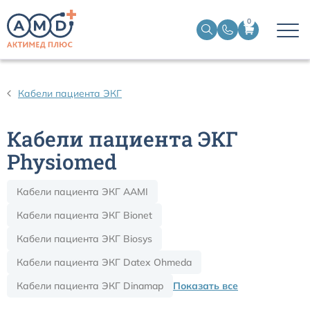
0
Датчики пульсоксиметрические
Кабели пациента ЭКГ
Манжеты НИАД
Кабели пациента ЭКГ
Датчики ЭЭГ BIS
Physiomed
Кабели пациента ЭКГ AAMI
Кабели пациента ЭКГ
Кабели пациента ЭКГ Bionet
Датчики температурные медицинские к мониторам
Кабели пациента ЭКГ Biosys
Кабели пациента ЭКГ Datex Ohmeda
Кабели для кардиографов
Кабели пациента ЭКГ Dinamap
Показать все
Датчики кислорода для ИВЛ