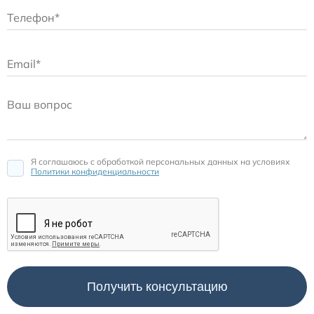
Расходные материалы для транскутанного монитора
Sentec
Расходные материалы к аппарату Авента-М
Расходные материалы к аппаратам ИВЛ Hamilton
Расходные материалы к аппаратам ИВЛ Mindray
Я соглашаюсь c обработкой персональных данных на условиях
Политики конфиденциальности
Расходные материалы к аппаратам ИВЛ Drager
Расходные материалы к аппаратам Comen
Расходные материалы для ИВЛ Puritan Bennett