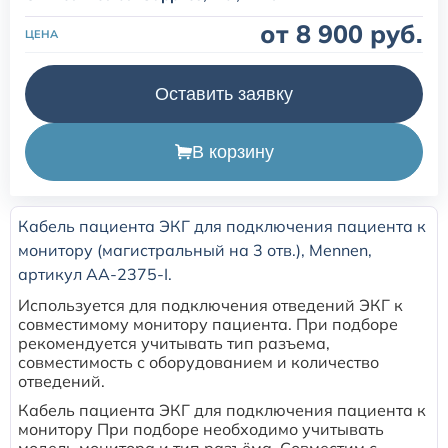
от 8 900 руб.
ЦЕНА
Расходные материалы для транскутанного монитора
Sentec
Оставить заявку
Расходные материалы к аппарату Авента-М
В корзину
Расходные материалы к аппаратам ИВЛ Hamilton
Кабель пациента ЭКГ для подключения пациента к
Расходные материалы к аппаратам ИВЛ Mindray
монитору (магистральный на 3 отв.), Mennen,
артикул AA-2375-I.
Расходные материалы к аппаратам ИВЛ Drager
Используется для подключения отведений ЭКГ к
совместимому монитору пациента. При подборе
Расходные материалы к аппаратам Comen
рекомендуется учитывать тип разъема,
совместимость с оборудованием и количество
отведений.
Расходные материалы для ИВЛ Puritan Bennett
Кабель пациента ЭКГ для подключения пациента к
монитору При подборе необходимо учитывать
модель монитора и тип разъёма. Совместим с