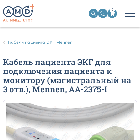
0
Датчики пульсоксиметрические
Кабели пациента ЭКГ Mennen
Манжеты НИАД
Кабель пациента ЭКГ для
подключения пациента к
Датчики ЭЭГ BIS
монитору (магистральный на
3 отв.), Mennen, AA-2375-I
Кабели пациента ЭКГ
Датчики температурные медицинские к мониторам
Кабели для кардиографов
Датчики кислорода для ИВЛ