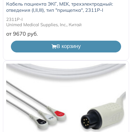
Кабель пациента ЭКГ, MEK, трехэлектродный:
отведения (I,II,III), тип "прищепка", 2311P-I
2311P-I
Unimed Medical Supplies, Inc., Китай
от 9670
В корзину