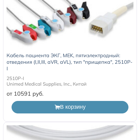
Кабель пациента ЭКГ, MEK, пятиэлектродный:
отведения (I,II,III, aVR, aVL), тип "прищепка", 2510P-
I
2510P-I
Unimed Medical Supplies, Inc., Китай
от 10591
В корзину