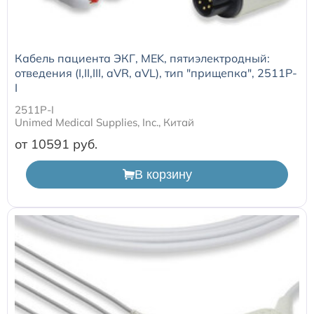
Кабель пациента ЭКГ, MEK, пятиэлектродный:
отведения (I,II,III, aVR, aVL), тип "прищепка", 2511P-
I
2511P-I
Unimed Medical Supplies, Inc., Китай
от 10591
В корзину