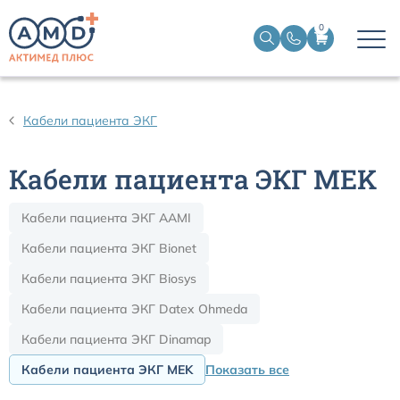
0
Датчики пульсоксиметрические
Кабели пациента ЭКГ
Манжеты НИАД
Кабели пациента ЭКГ MEK
Датчики ЭЭГ BIS
Кабели пациента ЭКГ AAMI
Кабели пациента ЭКГ
Кабели пациента ЭКГ Bionet
Кабели пациента ЭКГ Biosys
Датчики температурные медицинские к мониторам
Кабели пациента ЭКГ Datex Ohmeda
Кабели пациента ЭКГ Dinamap
Кабели для кардиографов
Кабели пациента ЭКГ MEK
Показать все
Датчики кислорода для ИВЛ