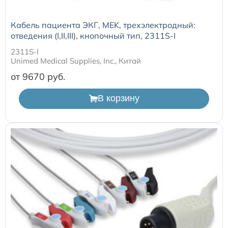
Кабель пациента ЭКГ, MEK, трехэлектродный:
отведения (I,II,III), кнопочный тип, 2311S-I
2311S-I
Unimed Medical Supplies, Inc., Китай
от 9670
В корзину