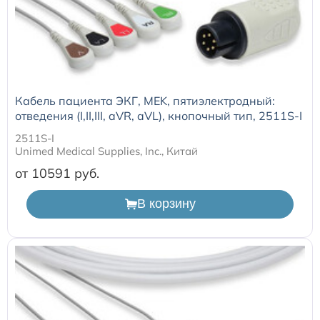
Кабель пациента ЭКГ, MEK, пятиэлектродный:
отведения (I,II,III, aVR, aVL), кнопочный тип, 2511S-I
2511S-I
Unimed Medical Supplies, Inc., Китай
от 10591
В корзину