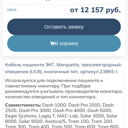
от 12 157 руб.
ЦЕНА
Расходные материалы для транскутанного монитора
Sentec
Оставить заявку
Расходные материалы к аппарату Авента-М
В корзину
Расходные материалы к аппаратам ИВЛ Hamilton
Кабель пациента ЭКГ, Marquette, трехэлектродный:
Расходные материалы к аппаратам ИВЛ Mindray
отведения (I,II,III), кнопочный тип, артикул 2386S-I.
Используется для подключения пациента к
Расходные материалы к аппаратам ИВЛ Drager
совместимому монитору. При подборе
рекомендуется учитывать производителя монитора,
количество отведений и тип коннектора.
Расходные материалы к аппаратам Comen
Совместимость:
Dash 1000, Dash Pro 2000, Dash
2500, Dash Pro 3000, Dash Pro 4000, Dash 5000,
Расходные материалы для ИВЛ Puritan Bennett
Eagle Systems, Logiq 7, MAC-Lab, Solar 3000, Solar
8000, Solar 9500, Aestiva/5, Tram 100, Tram 200,
Tram 300, Tram 400, Tram 500, Tram 600, Tram 800,