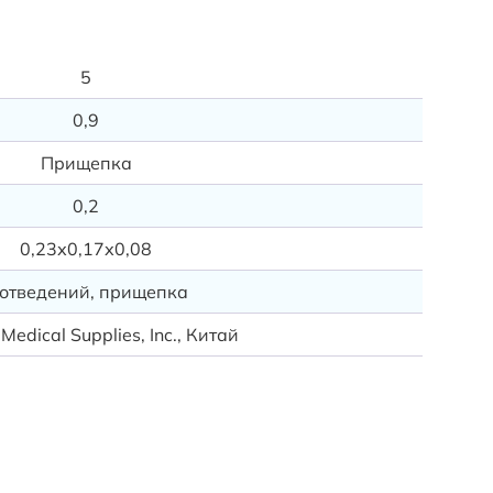
Ассорт
545327-
5
545317-
545328 
0,9
545318,
Прищепка
0,2
0,23х0,17х0,08
 отведений, прищепка
Medical Supplies, Inc., Китай