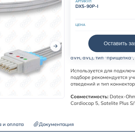
АРТИКУЛ
DX5-90P-I
ЦЕНА
Оставить за
Кабель пациента ЭКГ, Datex
aVR, aVL), тип "прищепка",
Используется для подключ
подборе рекомендуется уч
отведений и тип коннектор
Совместимость:
Datex-Ohme
Cardiocap 5, Satelite Plus
а и оплата
Документация