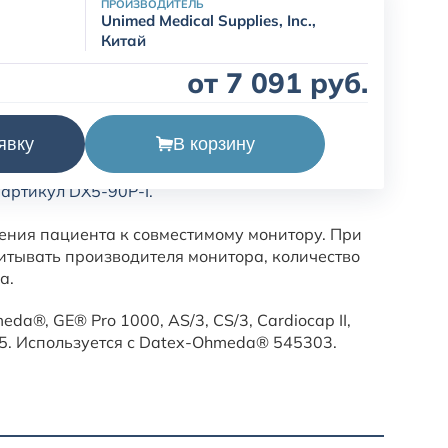
ПРОИЗВОДИТЕЛЬ
Unimed Medical Supplies, Inc.,
Китай
от 7 091 руб.
В корзину
явку
 Ohmeda, пятиэлектродный: отведения (I,II,III,
 артикул DX5-90P-I.
ения пациента к совместимому монитору. При
итывать производителя монитора, количество
а.
da®, GE® Pro 1000, AS/3, CS/3, Cardiocap II,
 S/5. Используется с Datex-Ohmeda® 545303.