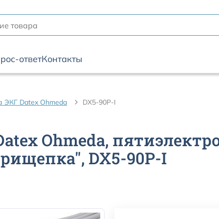
рос-ответ
Контакты
а ЭКГ Datex Ohmeda
DX5-90P-I
 Datex Ohmeda, пятиэлект
п "прищепка", DX5-90P-I