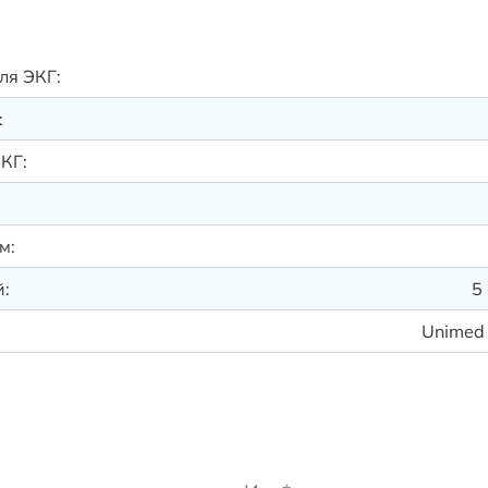
ля ЭКГ:
:
КГ:
м:
:
5
Unimed 