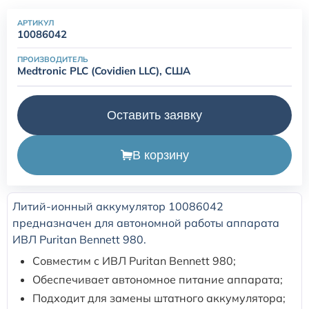
АРТИКУЛ
Расходные материалы для транскутанного монитора
10086042
Sentec
ПРОИЗВОДИТЕЛЬ
Medtronic PLC (Covidien LLC), США
Расходные материалы к аппарату Авента-М
Оставить заявку
Расходные материалы к аппаратам ИВЛ Hamilton
В корзину
Расходные материалы к аппаратам ИВЛ Mindray
Расходные материалы к аппаратам ИВЛ Drager
Литий-ионный аккумулятор 10086042
предназначен для автономной работы аппарата
Расходные материалы к аппаратам Comen
ИВЛ Puritan Bennett 980.
Совместим с ИВЛ Puritan Bennett 980;
Расходные материалы для ИВЛ Puritan Bennett
Обеспечивает автономное питание аппарата;
Подходит для замены штатного аккумулятора;