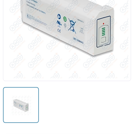
Датчики потока для аппаратов ИВЛ
Электроды для ЭКГ
Пульсоксиметры
Кабели для инвазивного давления (ИАД)
Датчики (трансдьюсеры)
Подбор по марке оборудования
Оригинальные расходные материалы GE
Nihon Kohden расходные материалы