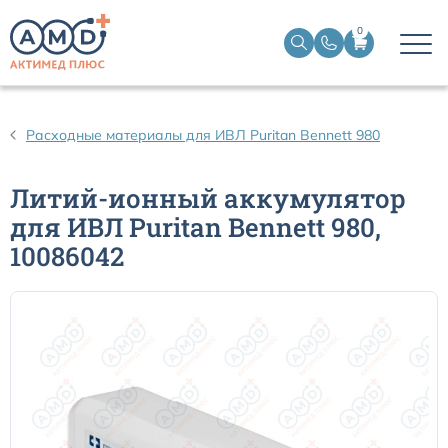
0
Датчики пульсоксиметрические
Расходные материалы для ИВЛ Puritan Bennett 980
Манжеты НИАД
Литий-ионный аккумулятор
для ИВЛ Puritan Bennett 980,
Датчики ЭЭГ BIS
10086042
Кабели пациента ЭКГ
Датчики температурные медицинские к мониторам
Кабели для кардиографов
Датчики кислорода для ИВЛ